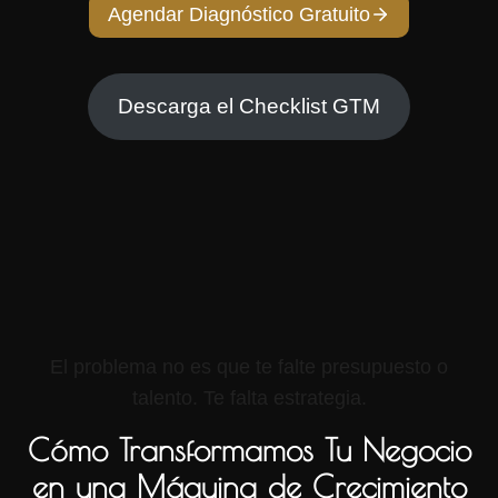
Agendar Diagnóstico Gratuito
Descarga el Checklist GTM
ódigo Spline]
El problema no es que te falte presupuesto o
talento. Te falta estrategia.
Cómo Transformamos Tu Negocio
en una Máquina de Crecimiento