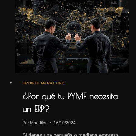
EL
MERCADO?
DESCUBRE
LA
ESTRATEGIA
GO-
TO-
MARKET
GROWTH MARKETING
¿Por qué tu PYME necesita
un ERP?
Por
Mandilon
16/10/2024
Si tienes una pequeña o mediana empresa,