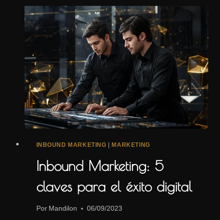
MARKETING
PARA
2025
QUE
TU
EMPRESA
NO
PUEDE
IGNORAR
INBOUND MARKETING
|
MARKETING
Inbound Marketing: 5
claves para el éxito digital
Por
Mandilon
06/09/2023