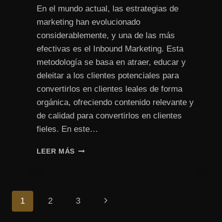
En el mundo actual, las estrategias de
marketing han evolucionado
considerablemente, y una de las más
efectivas es el Inbound Marketing. Esta
metodología se basa en atraer, educar y
deleitar a los clientes potenciales para
convertirlos en clientes leales de forma
orgánica, ofreciendo contenido relevante y
de calidad para convertirlos en clientes
fieles. En este…
INBOUND
LEER MÁS
MARKETING:
5
CLAVES
PARA
Navegación
Siguiente
1
2
3
EL
ÉXITO
de
página
DIGITAL