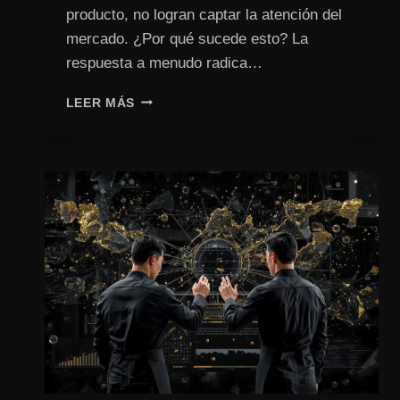
producto, no logran captar la atención del
mercado. ¿Por qué sucede esto? La
respuesta a menudo radica…
¿TU
LEER MÁS
PRODUCTO
ESTÁ
LISTO
PARA
EL
MERCADO?
DESCUBRE
LA
ESTRATEGIA
GO-
TO-
MARKET