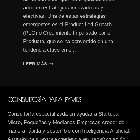
adopten estrategias innovadoras y
efectivas. Una de estas estrategias
emergentes es el Product Led Growth
(PLG) o Crecimiento Impulsado por el
Producto, que se ha convertido en una
tendencia clave en el…
PRODUCT
LEER MÁS
LED
GROWTH:
LA
ESTRATEGIA
CLAVE
CONSULTORÍA PARA PYMES
PARA
IMPULSAR
Consultoría especializada en ayudar a Startups,
EL
CRECIMIENTO
Micro, Pequeñas y Medianas Empresas crecer de
DE
manera rápida y sostenible con Inteligencia Artificial.
TU
A través de nuestra experiencia en transformación